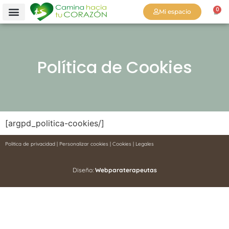
0
Mi espacio
Política de Cookies
[argpd_politica-cookies/]
Politica de privacidad
|
Personalizar cookies
|
Cookies
|
Legales
Diseño:
Webparaterapeutas