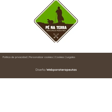
Politica de privacidad
|
Personalizar cookies
|
Cookies
|
Legales
Diseño:
Webparaterapeutas