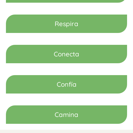
Respira
Conecta
Confía
Camina