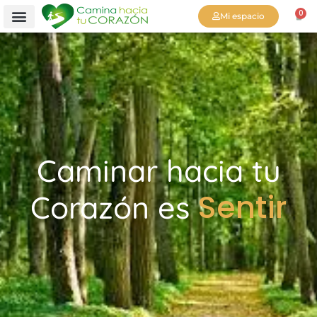
0
Mi espacio
Caminar hacia tu
Sentir
Corazón es