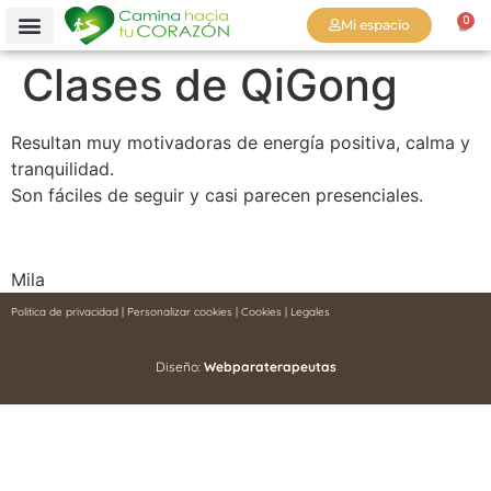
0
Mi espacio
Clases de QiGong
Resultan muy motivadoras de energía positiva, calma y
tranquilidad.
Son fáciles de seguir y casi parecen presenciales.
Mila
Politica de privacidad
|
Personalizar cookies
|
Cookies
|
Legales
Diseño:
Webparaterapeutas