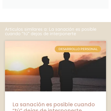
Articulos similares a: La sanación es posible
cuando “tú” dejas de interponerte
DESARROLLO PERSONAL
La sanación es posible cuando
“tú” dejas de interponerte